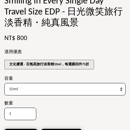
Smiling In Every Single Day
Travel Size EDP - 日光微笑旅行
淡香精・純真風景
NT$ 800
適用優惠
文化優選 - 百氛苑旅行淡香精10ml，每選購四件75折
容量
數量