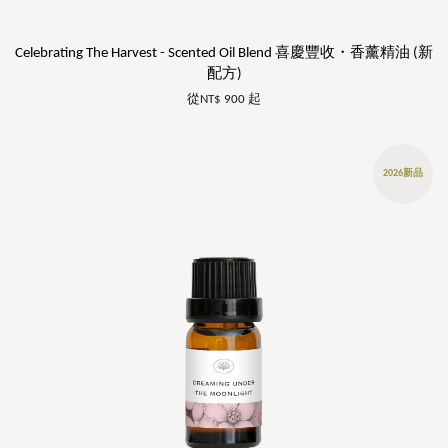
Celebrating The Harvest - Scented Oil Blend 喜慶豐收・香薰精油 (新
配方)
從
NT$ 900
起
2026新品