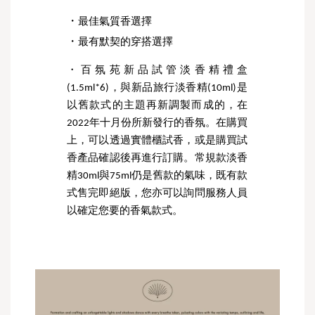
・
最佳氣質香選擇
・
最有默契的穿搭選擇
・百氛苑新品試管淡香精禮盒
(1.5ml*6)，與新品旅行淡香精(10ml)是
以舊款式的主題再新調製而成的，在
2022年十月份所新發行的香氛。在購買
上，可以透過實體櫃試香，或是購買試
香產品確認後再進行訂購。常規款淡香
精30ml與75ml仍是舊款的氣味，既有款
式售完即絕版，您亦可以詢問服務人員
以確定您要的香氣款式。