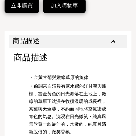
立即購買
加入購物車
商品描述
商品描述
・
金黃甘菊與嫩綠草原的旋律
・
前調來自清晨有露水感的洋甘菊與甜
橙，當金黃色的日光灑落在土地上，嫩
綠的草原正沈浸在收穫溫暖的成長裡，
茶葉與天竺葵，不約而同地將空氣染成
青色的氣息。沈浸在日光微笑・純真風
景欣賞一款最佳的，水嫩的，純真且清
新脫俗的，微笑香氛。