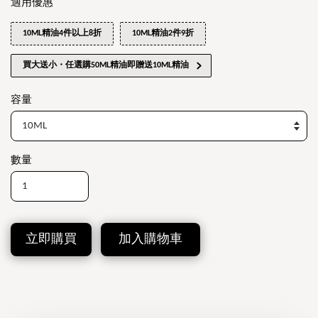
適用優惠
10ML精油4件以上8折
10ML精油2件9折
買大送小・任選購50ML精油即贈送10ML精油
容量
數量
立即購買
加入購物車