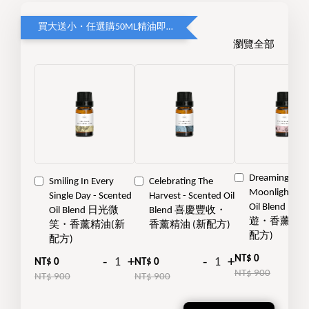
買大送小・任選購50ML精油即贈送10ML精油
瀏覽全部
Dreaming Und
Smiling In Every
Celebrating The
Moonlight - S
Single Day - Scented
Harvest - Scented Oil
Oil Blend 月
Oil Blend 日光微
Blend 喜慶豐收・
遊・香薰精油
笑・香薰精油(新
香薰精油 (新配方)
配方)
配方)
-
NT$ 0
-
+
-
+
NT$ 0
NT$ 0
NT$ 900
NT$ 900
NT$ 900