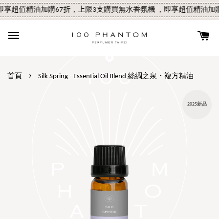
享超值精油加購67折，上限3支
購買無水香氛機 ，即享超值精油加購6
›
首頁
Silk Spring - Essential Oil Blend 絲綢之泉・複方精油
2025新品