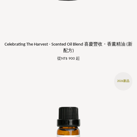
Celebrating The Harvest - Scented Oil Blend 喜慶豐收・香薰精油 (新
配方)
從
NT$ 900
起
2026新品