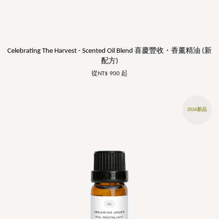
Celebrating The Harvest - Scented Oil Blend 喜慶豐收・香薰精油 (新
配方)
從
NT$ 900
起
2026新品