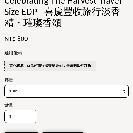
Celebrating The Harvest Travel
Size EDP - 喜慶豐收旅行淡香
精・璀璨香頌
NT$ 800
適用優惠
文化優選 - 百氛苑旅行淡香精10ml，每選購四件75折
容量
數量