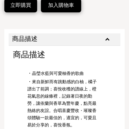
立即購買
加入購物車
商品描述
商品描述
・
晶瑩水藍與可愛柚香的歌曲
・
來自新鮮而有跳動感的白柚，橘子
譜出了前調；喜悅收穫的譜線上，橙
花氣息的線條裡，記錄著日夜的勤
勞，讓依蘭與香草為豐年慶，點亮最
熱絡的友誼。合唱喜慶豐收・璀璨香
頌體驗一款最佳的，適宜的，可愛且
易於分享的，喜悅香氛。