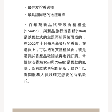
・
最佳友誼香選擇
・
最具認同感的送禮選擇
・百氛苑新品試管淡香精禮盒
(1.5ml*6)，與新品旅行淡香精(10ml)
是以舊款式的主題再新調製而成的，
在2022年十月份所新發行的香氛。在
購買上，可以透過實體櫃試香，或是
購買試香產品確認後再進行訂購。常
規款淡香精30ml與75ml仍是舊款的氣
味，既有款式售完即絕版，您亦可以
詢問服務人員以確定您要的香氣款
式。