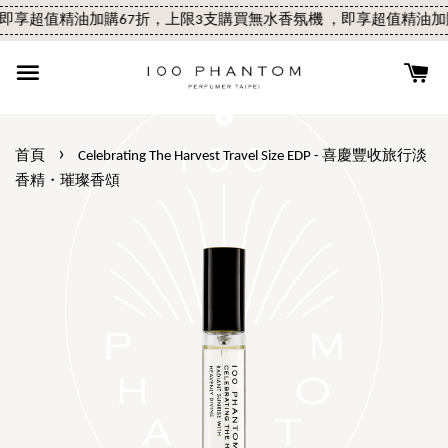
享超值精油加購67折，上限3支
購買無水香氛機 ，即享超值精油加購
›
首頁
Celebrating The Harvest Travel Size EDP - 喜慶豐收旅行淡
香精・璀璨香頌