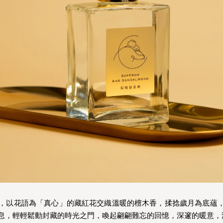
，以花語為「真心」的藏紅花交織溫暖的檀木香，揉捻歲月為底蘊
息，輕輕鬆動封藏的時光之門，喚起翩翩難忘的回憶，深邃的暖意，