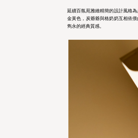
延續百氛苑雅緻精簡的設計風格為
金黃色，炭爺爺與格奶奶互相依偎
雋永的經典質感。