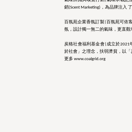
氣味辨識與嗅覺行銷|氣味承載記憶、
銷(Scent Marketing)，為品
百氛苑企業香氛訂製|百氛苑可依
氛，設計獨一無二的氣味，更直觀
炭格社會福利基金會|成立於20
於社會」之理念，扶弱濟貧，以「
更多 www.coalgrid.org