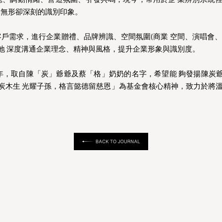
調動情緒、營造氛圍、引發共鳴，現今，常用於企 業辨別系統裡的氣味辨識(
牌注入 了無形卻深刻的識別印象。
客戶需求，進行企業贈禮、品牌辨識、空間氛圍(商業 空間、演唱會
地 深度溝通企業理念、精神與風格，提升企業形象與識別度。
21年，取自陳「炭」爺爺及蔡「格」奶奶的名字，希望能 夠發揚陳
炭木生 光耀子孫，格言懿德留慈恩」為基金會核心精神，致力於將溫