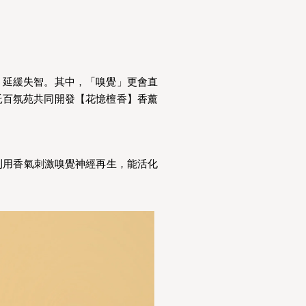
，延緩失智。其中，「嗅覺」更會直
託百氛苑共同開發【花憶檀香】香薰
:利用香氣刺激嗅覺神經再生，能活化