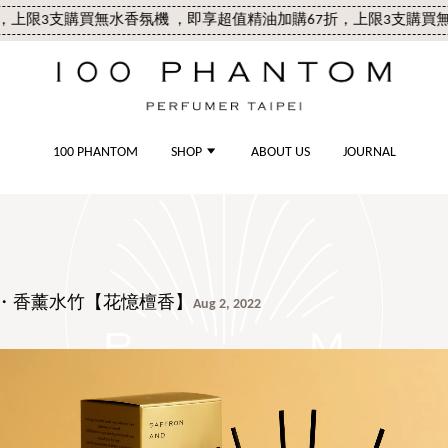
3支
購買無水香氛機 ，即享超值精油加購67折，上限3支
購買無水香氛
100 PHANTOM
SHOP
ABOUT US
JOURNAL
・香薰水竹【花憶檀香】
Aug 2, 2022