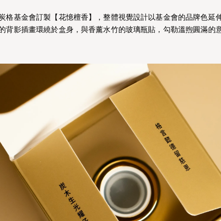
炭格基金會訂製【花憶檀香】，整體視覺設計以基金會的品牌色延
的背影插畫環繞於盒身，與香薰水竹的玻璃瓶貼，勾勒溫煦圓滿的