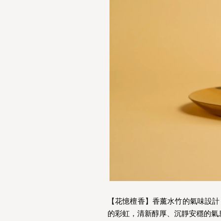
【花憶檀香】香薰水竹的氣味設計
的彩虹，清新醇厚、沉靜安穩的氣