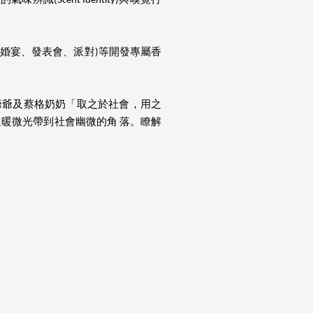
Scent Identity)與嗅覺行
、婚宴、發表會、派對)等開發專屬香
炭爺爺及蔡格奶奶「取之於社會，用之
暖微光帶到社會幽微的角 落。瞭解