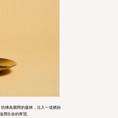
，彷彿為廣闊的森林，注入一道繽紛
滋潤生命的希望。