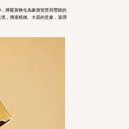
伸，將暖黃轉化為象徵智慧與豐饒的
意境，傳達精緻、大器的意象，溫潤