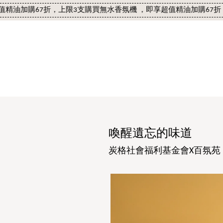
加購67折，上限3支
購買無水香氛機 ，即享超值精油加購67折，上限
喚醒遺忘的味道
炭格社會福利基金會X百氛苑