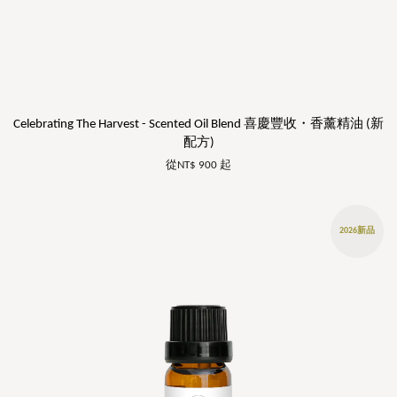
Celebrating The Harvest - Scented Oil Blend 喜慶豐收・香薰精油 (新
配方)
從
NT$ 900
起
2026新品