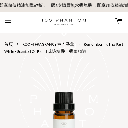
享超值精油加購67折，上限3支
購買無水香氛機 ，即享超值精油加購
›
›
首頁
ROOM FRAGRANCE 室內香薰
Remembering The Past
While - Scented Oil Blend 花憶檀香・香薰精油